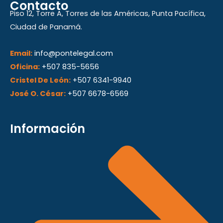
Contacto
t
k
e
Piso 12, Torre A, Torres de las Américas, Punta Pacífica,
a
e
b
Ciudad de Panamá.
g
d
o
r
i
o
Email:
info@pontelegal.com
a
n
k
Oficina:
+507 835-5656
m
Cristel De León:
+507 6341-9940
José O. César:
+507 6678-6569
Información