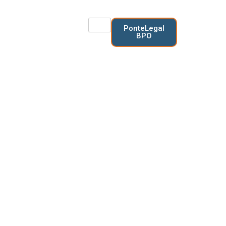
Ir
al
PonteLegal
contenido
BPO
BLOG