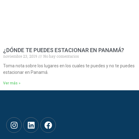
¿DÓNDE TE PUEDES ESTACIONAR EN PANAMÁ?
noviembre 23, 2019
No hay comentarios
Toma nota sobre los lugares en los cuales te puedes y no te puedes
estacionar en Panamá.
Ver más »
I
L
F
n
i
a
s
n
c