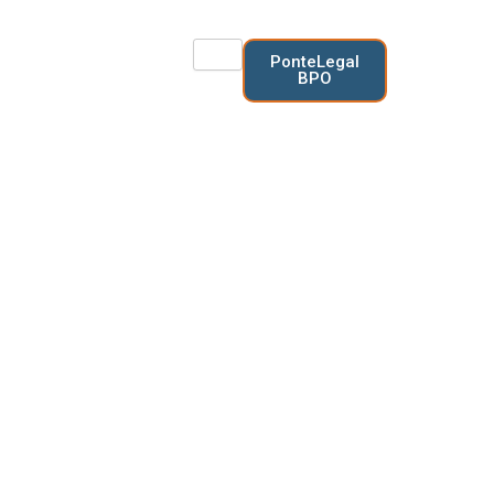
Ir
al
PonteLegal
contenido
BPO
BLOG