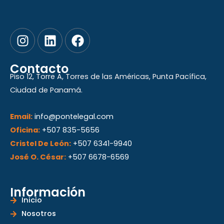
I
L
F
n
i
a
s
n
c
Contacto
t
k
e
Piso 12, Torre A, Torres de las Américas, Punta Pacífica,
a
e
b
Ciudad de Panamá.
g
d
o
r
i
o
Email:
info@pontelegal.com
a
n
k
Oficina:
+507 835-5656
m
Cristel De León:
+507 6341-9940
José O. César:
+507 6678-6569
Información
Inicio
Nosotros