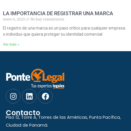
LA IMPORTANCIA DE REGISTRAR UNA MARCA
enero 6, 2023
No hay comentarios
El registro de una marca es un paso crítico para cualquier empresa
o individuo que quiera proteger su identidad comercial
Ver más »
I
L
F
n
i
a
s
n
c
Contacto
t
k
e
Piso 12, Torre A, Torres de las Américas, Punta Pacífica,
a
e
b
Ciudad de Panamá.
g
d
o