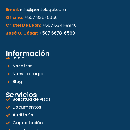
r
i
o
Email:
info@pontelegal.com
a
n
k
Oficina:
+507 835-5656
m
Cristel De León:
+507 6341-9940
José O. César:
+507 6678-6569
Información
Inicio
Nosotros
Nuestro target
Blog
Servicios
Solicitud de visas
Documentos
Auditoría
Capacitación