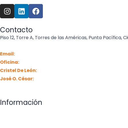
I
L
F
n
i
a
s
n
c
t
k
e
Contacto
a
e
b
Piso 12, Torre A, Torres de las Américas, Punta Pacífica,
g
d
o
r
i
o
Email:
info@pontelegal.com
a
n
k
Oficina:
+507 835-5656
m
Cristel De León:
+507 6341-9940
José O. César:
+507 6678-6569
Información